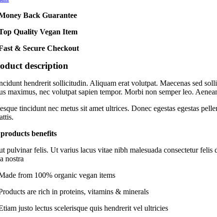
Money Back Guarantee
Top Quality Vegan Item
Fast & Secure Checkout
oduct description
ncidunt hendrerit sollicitudin. Aliquam erat volutpat. Maecenas sed soll
us maximus, nec volutpat sapien tempor. Morbi non semper leo. Aenean sit
esque tincidunt nec metus sit amet ultrices. Donec egestas egestas pelle
ttis.
products benefits
t pulvinar felis. Ut varius lacus vitae nibh malesuada consectetur felis
a nostra
Made from 100% organic vegan items
Products are rich in proteins, vitamins & minerals
Etiam justo lectus scelerisque quis hendrerit vel ultricies