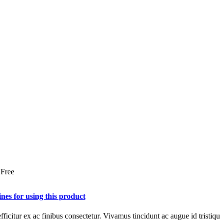
 Free
ines for using this product
efficitur ex ac finibus consectetur. Vivamus tincidunt ac augue id tristi