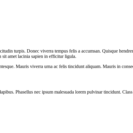
icitudin turpis. Donec viverra tempus felis a accumsan. Quisque hendrerit
 amet lacinia sapien in efficitur ligula.
ntesque. Mauris viverra urna ac felis tincidunt aliquam. Mauris in conse
 dapibus. Phasellus nec ipsum malesuada lorem pulvinar tincidunt. Class a