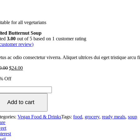
table for all vegetarians
lted Butternut Soup
ted
3.00
out of 5 based on
1
customer rating
customer review)
us ac odio consectetur viverra. Aliquet ultrices dui eget tristique arcu
9.00
$
24.00
% Off
Add to cart
tegories:
Vegan Food & Drinks
Tags:
food
,
grocery
,
ready meals
,
soup
are
eet
terest
ail